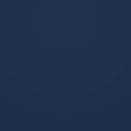
常客，在与伊朗的历史交锋中占据上风，而伊朗上次在世界
杯击败澳大利亚，还要追溯到2006年的1-0。
E组格局剧变：伊朗的“出线方程
式”
此役过后,E组积分榜发生巨变：伊朗两战积4分暂列第一，澳
大利亚积3分排名第二，而同组的荷兰（2分）与卡塔尔（1
分）仍未放弃，值得玩味的是，伊朗最后一场小组赛将对阵
卡塔尔，而澳大利亚则将面对荷兰，以伊朗目前展现出的战
术纪律与核心球员状态，他们有极大可能以小组头名出线
——若如此，这将是伊朗足球历史上首次以小组第一身份进
军世界杯淘汰赛。
超越胜负：一场亚洲足球的“启蒙