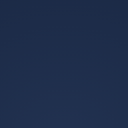
惊天逆转：穆西亚拉的“死亡之
弧”与伊朗足球的胜利
真正的英雄时刻在第87分钟到来,当比赛看似将以1-1收场时，
穆西亚拉在右路35米外主罚任意球，他并未选择常规的传中
或大力轰门，而是踢出了一道诡异的“落叶弧线”——皮球越过
人墙后急速下坠，砸在澳大利亚门将瑞安的膝盖上弹入网
窝，2-1！这粒进球不仅是穆西亚拉本届世界杯的第3个进
球，更让他的赛后评分飙升至9.2分，高居全场第一。
伊朗队庆祝的画面令人动容：阿兹蒙·莫特扎教练跪地掩面，
替补球员集体冲入场内，看台上无数伊朗球迷泪流满面——
对他们而言，这不仅仅是一场比赛的胜利，更是一次对“亚洲
足球尊严”的重塑，要知道，澳大利亚作为连续五届世界杯的