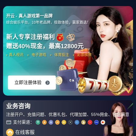
首页
体育业务
正文
开云体育入口-包含广东之战北京，两大豪强火爆交
锋，胜负难料！的词条
开云
阅读：1031
2025-06-15 04:55:08
在上赛季的总决赛当中，广东队能够横扫新疆队夺冠足以证
明他们强大的战斗力，而且本赛季球队也延续了上赛季的核
心阵容，虽然新疆队签下周琦之后，能够在攻防两端最大限
度的限制住易建联，但是这也只能说明两支球队之间的差距
缩小了，并不意味着新疆队如今已经有了碾压广东队的实
力！从长远来看，克拉克替代费尔德成为新疆队的核心小外
援，能够最大限。