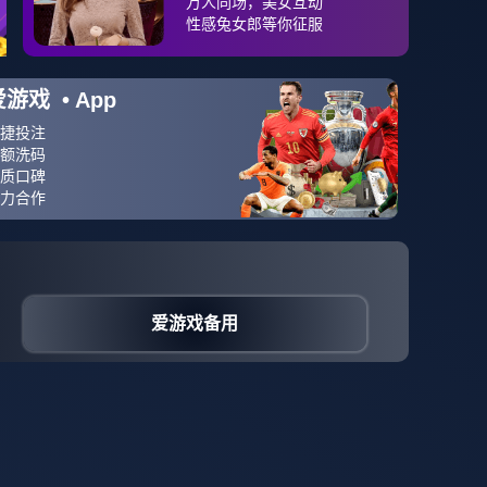
开云APP-热火队夺冠热议，篮球战火再燃的简单介绍
最近发表
开云体育-中场大师的绝唱，布罗佐维奇一
剑封喉，克罗地亚在世界杯头名之争中力克泰
开云官网-中场之锚与边路疾风，阿方索·戴
国
维斯定义2026半决赛唯一性的瞬间
开云体育官网-重演的历史，2026世界杯，
日本逆转突尼斯，B费致命一击背后的战术密
开云官网-孤勇者的棋盘，2026世界杯，克
码
罗地亚如何用唯一的坚韧击碎奥地利，萨卡书
开云体育平台APP-巅峰对决，世界杯头名
写新王序章
之争，波兰大胜斯洛伐克，登贝莱光芒四射
开云体育下载-2026世界杯巅峰对决，阿根
廷横扫沙特，凯恩独领风骚，全场压制彰显王
开云体育官网-冰与火之歌，2026世界杯F
者之气
组，保加利亚横扫芬兰，努涅斯致命一击谱写
开云体育app-当波斯铁骑折戟澳洲风暴，内
进攻狂潮
马尔在2026世界杯E组的致命一舞
开云体育-冰与火之歌，当德容的左脚写下2
026世界杯G组唯一剧本
开云体育app-节奏之刃，当凯恩的冷静切割