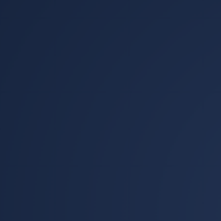
比赛再次回到僵局。
第68分钟，德容再次站了出来，他在前场断球，
球门远角，门将艾萨难以置信地跪倒在地——这个
2-1。
第82分钟，德容完成了最后的封神之作，他在中
拉倒，裁判果断判罚点球，巴西队第一点球手是内
与任何人商议。
他站在点球点前，深呼吸，助跑，假动作骗过门将
3-1。
帽子戏法。
唯一性的意义：德容与巴西