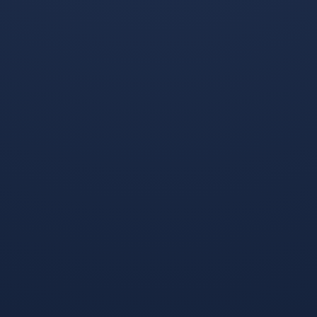
业生涯最好的一场吗？”
，永远在下一场。”
容主导比赛——这不仅是一场比赛的标题，它是一粒种子，正悄
球的记忆,又多了一个无法复制的坐标。
变一切”的最好例子？
着巴西10号，把一场普通的H组小组赛,变成了只属于他的加冕
注作者和来源；2.本站的原创文章，请转载时务必注明文章作者和来
稿可能会经我们编辑修改或补充。