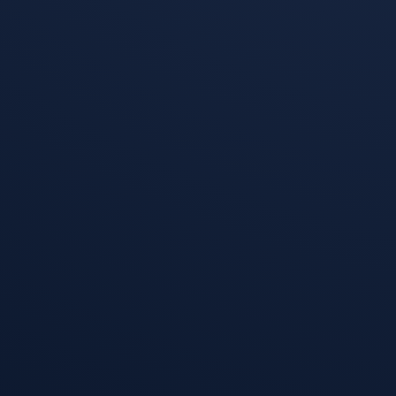
相关文章
开云官网-中场之锚与边路疾
开云体育平台APP-巅峰
风，阿方索·戴维斯定义2026
世界杯头名之争，波兰
半决赛唯一性的瞬间
洛伐克，登贝莱光芒
开云体育官网-黑马狂奔，厄瓜
开云平台-绝境中的灵魂
多尔掀翻匈牙利，阿方索·戴维
佩德里一瞬定乾坤，保
斯独舞2026世界杯H组生死战
倒在2026世界杯出线战
发表评论
前