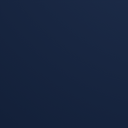
容”的名字。
在赛后采访中，记者问他：“你觉得这场比赛是你职
德容笑了笑，用葡萄牙语回答道：“不，最好的一场
2026年世界杯H组焦点战，巴西力克阿联酋，德
然生长为一棵属于“唯一”的大树，在这棵树下，足
如果有一天，有人问你，什么是足球场上“一个人改
请回答：2026年，佛罗里达的那个夏天，德容穿
礼。
声
1.本站遵循行业规范，任何转载的稿件都会明确标
明
源，不尊重原创的行为我们将追究责任；3.作者投