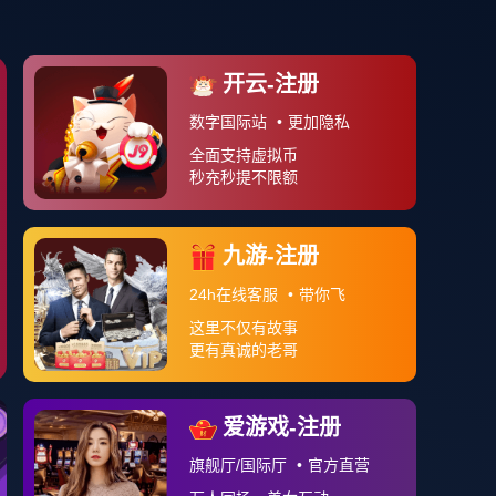
搜索
排行榜
热门文章
最多评论
随机文章
开云官网-包含篮球女子团体赛场上激战连连，谁能占据上风的词条
开云体育入口-赛前专访：阿尔希拉尔主帅谈世俱杯目标
开云体育在线-中国女足在比赛中彰显了中国体育的潜力
开云体育-包含昂热队新赛季目标冲进前四名的词条
开云体育app-火箭队连胜被终结，未能守住领先优势
开云体育官网-东京主场迎战上海，谁能笑到最后
开云APP-包含AC米兰险胜，继续保持领先优势的词条
开云体育入口-阿贾克斯不敌利物浦，晋级希望变得渺茫的简单介绍