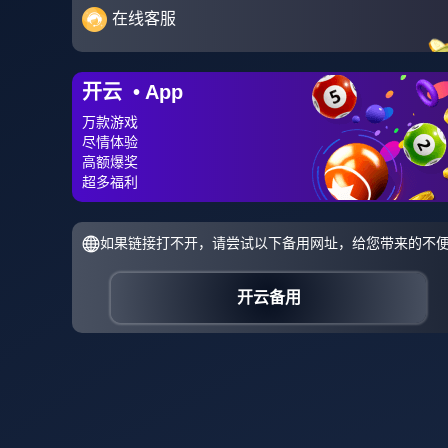
开局：阿联酋的铁壁与巴西
比赛在佛罗里达的硬石体育场进行，气温32摄氏度
艾萨，后防线由队长穆巴拉克坐镇，他们曾在首轮
巴西队开场后掌控着七成以上的控球率，但阿联酋
左路被两人包夹，热苏斯在禁区陷入肉搏泥潭，前3
击干净利落,几次长传都让巴西后防线惊出一身冷
时间一分一秒流逝，巴西队开始急躁，看台上的数
德容的觉醒：从平庸到神迹
第38分钟，所有人都以为上半场将以0-0收场,德容
他在中圈附近接到卡塞米罗的横传，没有像往常一
阿联酋中场哈立德试图拦截，德容却用一记精妙的