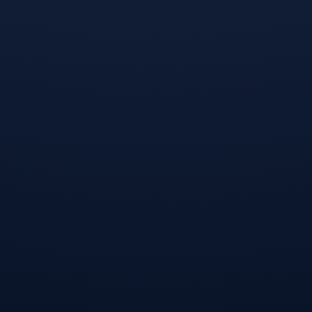
当芬兰寒锋切割波斯铁骑，姆巴佩
士，阿联酋逆转韩国，三笘薰绝杀
让世界屏息
书写2026世界杯揭幕战唯一剧本
发表评论
提交评论