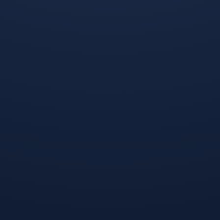
开云体育下载-2026世界杯巅峰对
开云体育app-节奏之刃，当凯恩
决，阿根廷横扫沙特，凯恩独领风
的冷静切割2026世界杯C组生死局
骚，全场压制彰显王者之气
开云体育官网-黑马狂奔，厄瓜多
开云平台-绝境中的灵魂传球，佩
尔掀翻匈牙利，阿方索·戴维斯独
德里一瞬定乾坤，保加利亚倒在2
舞2026世界杯H组生死战
026世界杯出线战的门槛前
开云体育入口-沙漠中的北极光，
开云体育下载-沙暴中的樱花武