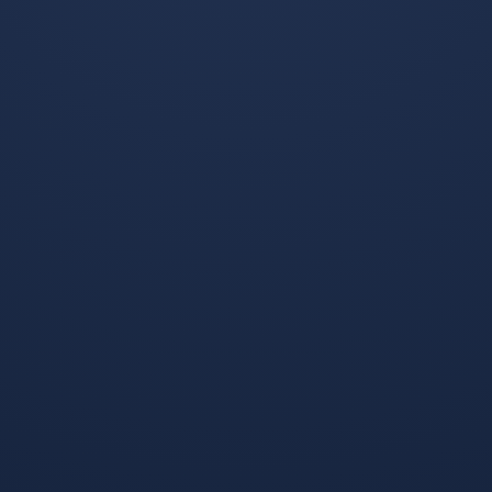
1.本站遵循行业规范，任何转载的稿件都会明确标注作者和来源；2.
本站的原创文章，请转载时务必注明文章作者和来源，不尊重原创
的行为我们将追究责任；3.作者投稿可能会经我们编辑修改或补充。
相关文章
开云官网-中场之锚与边路疾风，
开云体育平台APP-巅峰对决，世
阿方索·戴维斯定义2026半决赛唯
界杯头名之争，波兰大胜斯洛伐
一性的瞬间
克，登贝莱光芒四射