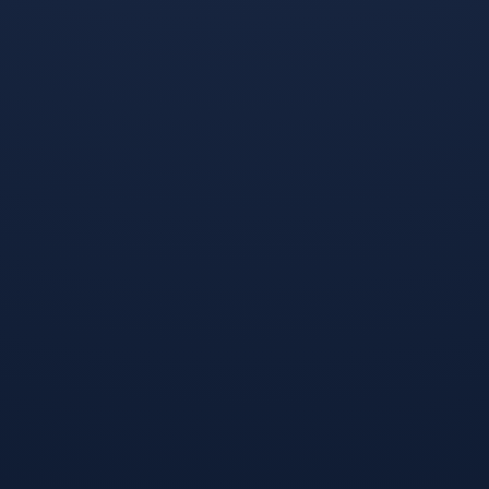
开云体育登录-逆转之夜，阿方索·
开云体育登录-烽火H组，巴西狂
戴维斯撕裂英伦防线，墨西哥在2
舞未竟，哈兰德压哨封神，匈牙利
026世界杯G组上演生死救赎
虽败犹荣
开云体育APP下载-千钧一刻的东
开云体育官方网站-寒冰刺日，20
方绝响，2026世界杯H组，久保建
26世界杯F组，芬兰大胜伊朗，福
英与阿联酋的默契绝杀
登致命一击改写北境神话
开云官网-孤独的巨人，当哈兰德
开云APP-2026世界杯复仇之战，
在2026世界杯H组为两支球队而战
乌拉圭险胜挪威，孙兴慜带队书写
亚洲荣耀