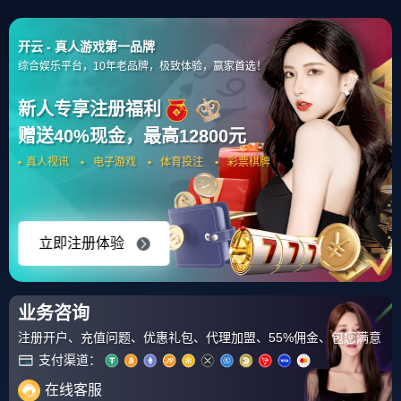
首页
app下载
正文
开云平台-东道主代表团斩获桂冠，赢得全场欢呼的简
单介绍
开云
阅读：933
2025-06-16 21:45:04
1、随着东道主中国代表团的入场，运动员入场式告一段落，
而现场则迎来了一个高潮，几乎所有的观众都站立起来，为
所有前来参加北京残奥会的残疾体育健儿欢呼“欢迎欢迎，热
烈欢迎”以及“加油”等声音响彻“鸟巢”。
2、亚运会开幕式中国入场时间是2023年9月23日20时2023年
9月23日20时，杭州第19届亚运会开幕，各代表团运动员入
场作为东道主，中国将在最后压轴出场，中国代表团入场
时，场馆音乐变为歌唱祖国，全场欢呼，热烈欢迎中国运动
员入场电子烟花绚丽绽放，美不胜收在开幕式现场，承载着