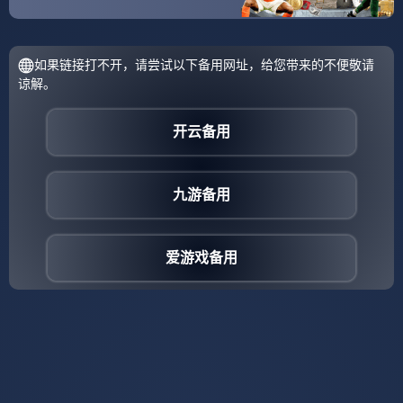
6、2015年9月6日结束的女排世界杯比赛，荣获冠军在里约
奥运会上，福清妹子林莉以主力自由人身份打满全场，灵活
跑动，准确预判。
7、特鲁索娃一举拿下全场自由滑最高分，令人起敬不同于特
鲁索娃 待到东道主中国代表团出场时，强烈的自豪感真切地
涌上心头。
8、中国队以31逆转获得冠军女排姑娘克服了太多困难登